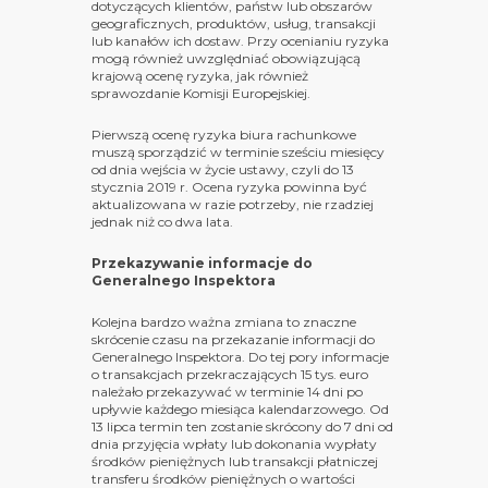
dotyczących klientów, państw lub obszarów
geograficznych, produktów, usług, transakcji
lub kanałów ich dostaw.
Przy ocenianiu ryzyka
mogą również uwzględniać obowiązującą
krajową ocenę ryzyka, jak również
sprawozdanie Komisji Europejskiej.
Pierwszą ocenę ryzyka biura rachunkowe
muszą sporządzić w terminie sześciu miesięcy
od dnia wejścia w życie ustawy, czyli do 13
stycznia 2019 r. Ocena ryzyka powinna być
aktualizowana w razie potrzeby, nie rzadziej
jednak niż co dwa lata.
Przekazywanie informacje do
Generalnego Inspektora
Kolejna bardzo ważna zmiana to znaczne
skrócenie czasu na przekazanie informacji do
Generalnego Inspektora. Do tej pory informacje
o transakcjach przekraczających 15 tys. euro
należało przekazywać w terminie 14 dni po
upływie każdego miesiąca kalendarzowego. Od
13 lipca termin ten zostanie skrócony do 7 dni od
dnia przyjęcia wpłaty lub dokonania wypłaty
środków pieniężnych lub transakcji płatniczej
transferu środków pieniężnych o wartości