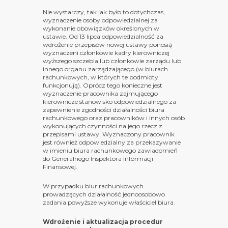
Nie wystarczy, tak jak było to dotychczas,
wyznaczenie osoby odpowiedzialnej za
wykonanie obowiązków określonych w
ustawie. Od 13 lipca odpowiedzialność za
wdrożenie przepisów nowej ustawy ponosią
wyznaczeni członkowie kadry kierowniczej
wyższego szczebla lub członkowie zarządu lub
innego organu zarządzającego
(w biurach
rachunkowych, w których te podmioty
funkcjonują). Oprócz tego konieczne jest
wyznaczenie pracownika zajmującego
kierownicze stanowisko odpowiedzialnego za
zapewnienie zgodności działalności biura
rachunkowego oraz pracowników i innych osób
wykonujących czynności na jego rzecz z
przepisami ustawy. Wyznaczony pracownik
jest również odpowiedzialny za przekazywanie
w imieniu biura rachunkowego zawiadomień
do Generalnego Inspektora Informacji
Finansowej.
W przypadku biur rachunkowych
prowadzących działalność jednoosobowo
zadania powyższe wykonuje właściciel biura.
Wdrożenie i aktualizacja procedur