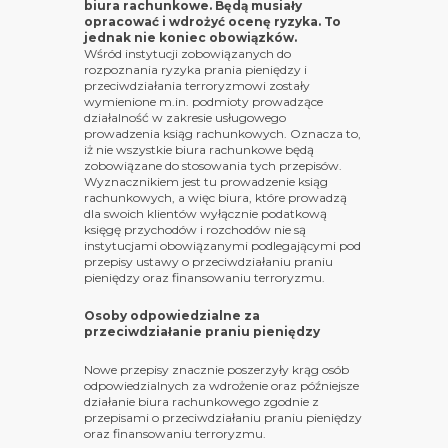
biura rachunkowe. Będą musiały
opracować i wdrożyć ocenę ryzyka. To
jednak nie koniec obowiązków.
Wśród instytucji zobowiązanych do
rozpoznania ryzyka prania pieniędzy i
przeciwdziałania terroryzmowi zostały
wymienione m.in. podmioty prowadzące
działalność w zakresie usługowego
prowadzenia ksiąg rachunkowych. Oznacza to,
iż nie wszystkie biura rachunkowe będą
zobowiązane do stosowania tych przepisów.
Wyznacznikiem jest tu prowadzenie ksiąg
rachunkowych, a więc biura, które prowadzą
dla swoich klientów wyłącznie podatkową
księgę przychodów i rozchodów nie są
instytucjami obowiązanymi podlegającymi pod
przepisy ustawy o przeciwdziałaniu praniu
pieniędzy oraz finansowaniu terroryzmu.
Osoby odpowiedzialne za
przeciwdziałanie praniu pieniędzy
Nowe przepisy znacznie poszerzyły krąg osób
odpowiedzialnych za wdrożenie oraz późniejsze
działanie biura rachunkowego zgodnie z
przepisami o przeciwdziałaniu praniu pieniędzy
oraz finansowaniu terroryzmu.