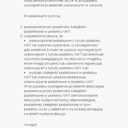
rozliczeniowy/rachunek SKOK w przypadku
wystąpienia przesłanek wskazanych w ustawie.
Przesłankami tymi są:
posiadanie przez podatnika zaległości
podatkowej w podatku VAT;
uzasadniona obawa, że:
zobowiązanie podatkowe z tytułu podatku
VAT nie zostanie wykonane, w szczególności
gdy podatnik trwale nie uiszcza wymagalnych
zobowiązań z tytułu podatku VAT lub dokonuje
czynności polegających na zbywaniu majątku,
które mogą utrudnić lub udaremnić egzekucję
zobowiązań z tytułu podatku VAT, lub
wystąpi zaległość podatkowa w podatku
VAT lub zostanie ustalone dodatkowe
zobowiązanie podatkowe w podatku VAT
W przypadku wystąpienia przesłanki dotyczącej
posiadania przez podatnika zaległości
podatkowej w podatku VAT odmowa będzie
dotyczyła wyłącznie kwoty odpowiadającej
posiadanej zaległości podatkowej w tym
podatku wraz z odsetkami za zwłokę istniejącej
na dzień wydania decyzji.
Uwaga!