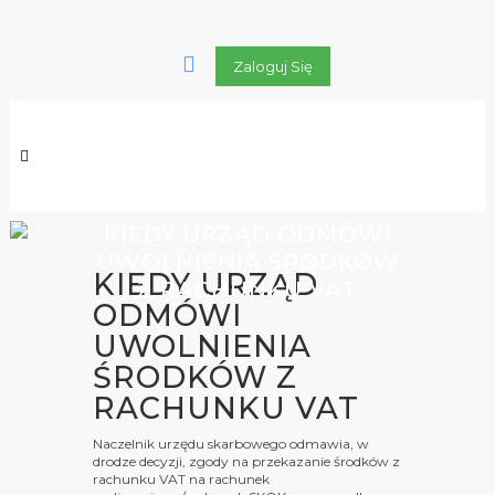
Zaloguj Się
KIEDY URZĄD ODMÓWI
UWOLNIENIA ŚRODKÓW
KIEDY URZĄD
Z RACHUNKU VAT
ODMÓWI
UWOLNIENIA
ŚRODKÓW Z
RACHUNKU VAT
Naczelnik urzędu skarbowego odmawia, w
drodze decyzji, zgody na przekazanie środków z
rachunku VAT na rachunek