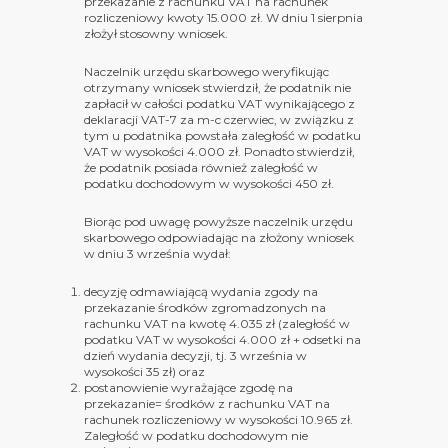
przekazanie z rachunku VAT na rachunek
rozliczeniowy kwoty 15.000 zł. W dniu 1 sierpnia
złożył stosowny wniosek.
Naczelnik urzędu skarbowego weryfikując
otrzymany wniosek stwierdził, że podatnik nie
zapłacił w całości podatku VAT wynikającego z
deklaracji VAT-7 za m-c czerwiec, w związku z
tym u podatnika powstała zaległość w podatku
VAT w wysokości 4.000 zł. Ponadto stwierdził,
że podatnik posiada również zaległość w
podatku dochodowym w wysokości 450 zł.
Biorąc pod uwagę powyższe naczelnik urzędu
skarbowego odpowiadając na złożony wniosek
w dniu 3 września wydał:
decyzję odmawiającą wydania zgody na
przekazanie środków zgromadzonych na
rachunku VAT na kwotę 4.035 zł (zaległość w
podatku VAT w wysokości 4.000 zł + odsetki na
dzień wydania decyzji, tj. 3 września w
wysokości 35 zł) oraz
postanowienie wyrażające zgodę na
przekazanie= środków z rachunku VAT na
rachunek rozliczeniowy w wysokości 10.965 zł.
Zaległość w podatku dochodowym nie