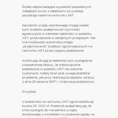
Środki odpowiadające wysokości posiadanych
zaległości (wraz z odsetkami za zwłokę)
pozostają nadal na rachunku VAT.
Naczelnik urzędu skarbowego mogą wobec
tych środków podejmować czynności
egzekucyjne w zakresie należności w podatku
VAT, przewidziane w odrębnych przepisach. Nie
ma możliwości automatycznego
„przejmowania” środków zgromadzonych na
rachunku VAT przez organy podatkowe.
Analizując drugą przesłankę czyli wystąpienie
uzasadnionej obawy, że zobowiązanie
podatkowe w podatku VAT nie zostanie
wykonane, należy brać pod uwagę podobne
przesłanki, jak przy realizacji przepisów ustawy
z dnia 29 sierpnia 1997 r. Ordynacja podatkowa .
Przykład
U podatnika na rachunku VAT zgromadziła się
kwota 20. 000 zł. Podatnik podjął decyzję, że
chce wystąpić do naczelnika urzędu
skarbowego z wnioskiem o uzyskanie zgody na