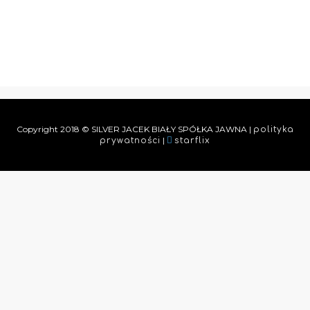
Copyright 2018 © SILVER JACEK BIAŁY SPÓŁKA JAWNA |
polityka
|
prywatności
starflix