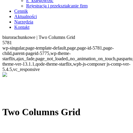
E_księgowość
Rejestracja i przekształcanie firm
Cennik
Aktualności
Narzędzia
Kontakt
biurorachunkowe | Two Columns Grid
5781
wp-singular,page-template-default,page,page-id-5781,page-
child,parent-pageid-5775,wp-theme-
starflix,ajax_fade,page_not_loaded,,no_animation_on_touch,paspart
theme-ver-13.1.1,qode-theme-starflix,wpb-js-composer js-comp-ver-
5.4.5,vc_responsive
Two Columns Grid