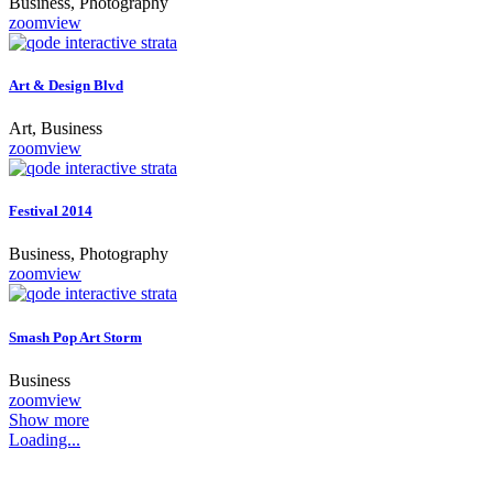
Business, Photography
zoom
view
Art & Design Blvd
Art, Business
zoom
view
Festival 2014
Business, Photography
zoom
view
Smash Pop Art Storm
Business
zoom
view
Show more
Loading...
Copyright 2018 © SILVER JACEK BIAŁY SPÓŁKA JAWNA |