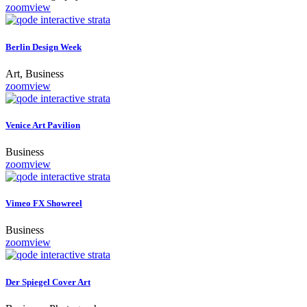
zoom
view
Berlin Design Week
Art, Business
zoom
view
Venice Art Pavilion
Business
zoom
view
Vimeo FX Showreel
Business
zoom
view
Der Spiegel Cover Art