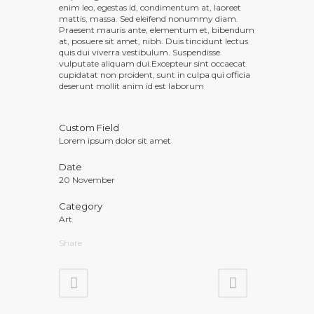
enim leo, egestas id, condimentum at, laoreet
mattis, massa. Sed eleifend nonummy diam.
Praesent mauris ante, elementum et, bibendum
at, posuere sit amet, nibh. Duis tincidunt lectus
quis dui viverra vestibulum. Suspendisse
vulputate aliquam dui.Excepteur sint occaecat
cupidatat non proident, sunt in culpa qui officia
deserunt mollit anim id est laborum
Custom Field
Lorem ipsum dolor sit amet
Date
20 November
Category
Art
Share