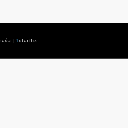
|
ności
starflix