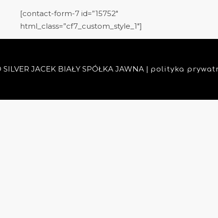
[contact-form-7 id=”15752″
html_class=”cf7_custom_style_1″]
 © SILVER JACEK BIAŁY SPÓŁKA JAWNA |
polityka prywat