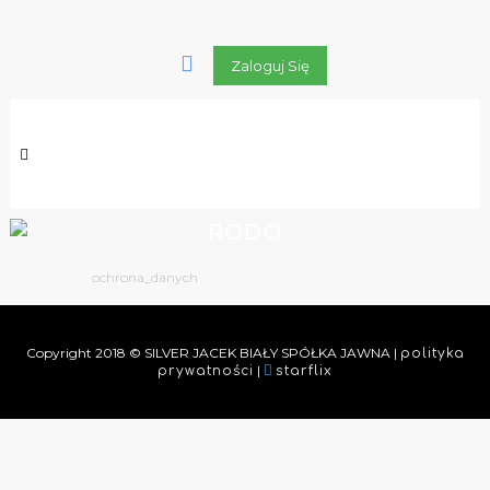
Zaloguj Się
RODO
ochrona_danych
Copyright 2018 © SILVER JACEK BIAŁY SPÓŁKA JAWNA |
polityka
|
prywatności
starflix