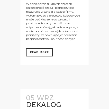
W dzisiejszych trudnych czasach,
oszczędność czasu i pieniędzy jest
niezwykle ważna dla każdej firmy.
Automatyzacja procesów księgowych
może być kluczem do sukcesu i
przetrwania na rynku. W moim
artykule omówię, jak automatyzacja
może pomóc w oszczędzaniu czasu i
pieniędzy, zapewniając jednocześnie
bezpieczeństwo i poufność danych...
READ MORE
05 WRZ
DEKALOG