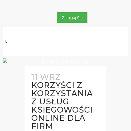
Zaloguj Się
ZARZĄDZANIE
FINANSAMI TAG
11 WRZ
KORZYŚCI Z
KORZYSTANIA
Z USŁUG
KSIĘGOWOŚCI
ONLINE DLA
FIRM