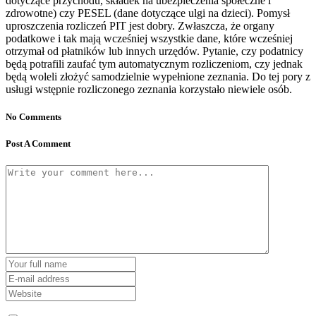
dotyczące przychodu, składek na ubezpieczenia społeczne i
zdrowotne) czy PESEL (dane dotyczące ulgi na dzieci). Pomysł
uproszczenia rozliczeń PIT jest dobry. Zwłaszcza, że organy
podatkowe i tak mają wcześniej wszystkie dane, które wcześniej
otrzymał od płatników lub innych urzędów. Pytanie, czy podatnicy
będą potrafili zaufać tym automatycznym rozliczeniom, czy jednak
będą woleli złożyć samodzielnie wypełnione zeznania. Do tej pory z
usługi wstępnie rozliczonego zeznania korzystało niewiele osób.
No Comments
Post A Comment