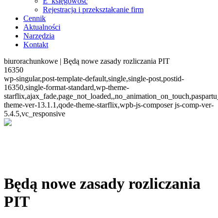
E_księgowość
Rejestracja i przekształcanie firm
Cennik
Aktualności
Narzędzia
Kontakt
biurorachunkowe | Będą nowe zasady rozliczania PIT
16350
wp-singular,post-template-default,single,single-post,postid-
16350,single-format-standard,wp-theme-
starflix,ajax_fade,page_not_loaded,,no_animation_on_touch,paspart
theme-ver-13.1.1,qode-theme-starflix,wpb-js-composer js-comp-ver-
5.4.5,vc_responsive
Będą nowe zasady rozliczania
PIT