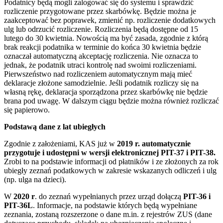
Podatnicy będą mogli zalogować się do systemu i sprawdzić
rozliczenie przygotowane przez skarbówkę. Będzie można je
zaakceptować bez poprawek, zmienić np. rozliczenie dodatkowych
ulg lub odrzucić rozliczenie. Rozliczenia będą dostępne od 15
lutego do 30 kwietnia. Nowością ma być zasada, zgodnie z którą
brak reakcji podatnika w terminie do końca 30 kwietnia będzie
oznaczał automatyczną akceptację rozliczenia. Nie oznacza to
jednak, że podatnik utraci kontrolę nad swoimi rozliczeniami.
Pierwszeństwo nad rozliczeniem automatycznym mają mieć
deklaracje złożone samodzielnie. Jeśli podatnik rozliczy się na
własną rękę, deklaracja sporządzona przez skarbówkę nie będzie
brana pod uwagę. W dalszym ciągu będzie można również rozliczać
się papierowo.
Podstawą dane z lat ubiegłych
Zgodnie z założeniami, KAS już w
2019 r. automatycznie
przygotuje i udostępni w wersji elektronicznej PIT-37 i PIT-38.
Zrobi to na podstawie informacji od płatników i ze złożonych za rok
ubiegły zeznań podatkowych w zakresie wskazanych odliczeń i ulg
(np. ulga na dzieci).
W
2020 r
. do zeznań wypełnianych przez urząd dołączą
PIT-36 i
PIT-36L
. Informacje, na podstawie których będą wypełniane
zeznania, zostaną rozszerzone o dane m.in. z rejestrów ZUS (dane