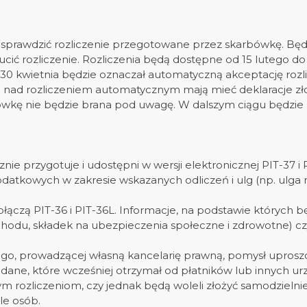
i sprawdzić rozliczenie przegotowane przez skarbówkę. B
ucić rozliczenie. Rozliczenia będą dostępne od 15 lutego d
 30 kwietnia będzie oznaczał automatyczną akceptację rozlic
 nad rozliczeniem automatycznym mają mieć deklaracje złożo
ówkę nie będzie brana pod uwagę. W dalszym ciągu będzie 
nie przygotuje i udostępni w wersji elektronicznej PIT-37 i 
datkowych w zakresie wskazanych odliczeń i ulg (np. ulga n
łączą PIT-36 i PIT-36L. Informacje, na podstawie których 
hodu, składek na ubezpieczenia społeczne i zdrowotne) czy
o, prowadzącej własną kancelarię prawną, pomysł uproszcze
dane, które wcześniej otrzymał od płatników lub innych urz
m rozliczeniom, czy jednak będą woleli złożyć samodzielnie
le osób.