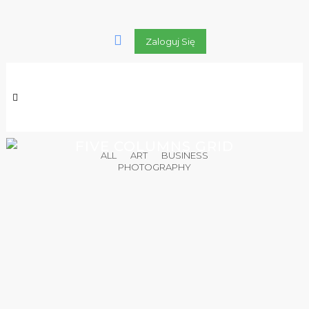
Zaloguj Się
FIVE COLUMNS GRID
ALL
ART
BUSINESS
PHOTOGRAPHY
ZOOM
VIEW