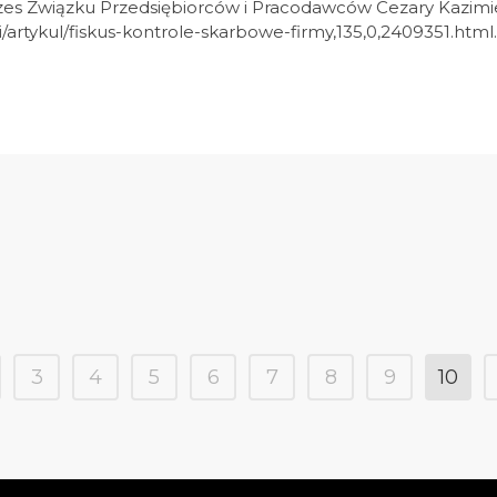
es Związku Przedsiębiorców i Pracodawców Cezary Kazimi
tykul/fiskus-kontrole-skarbowe-firmy,135,0,2409351.html..
3
4
5
6
7
8
9
10