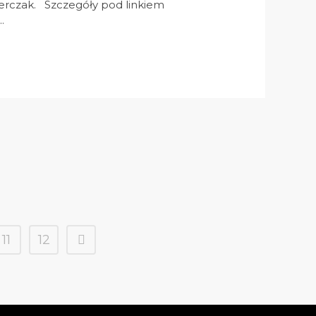
erczak. Szczegóły pod linkiem
.
11
12