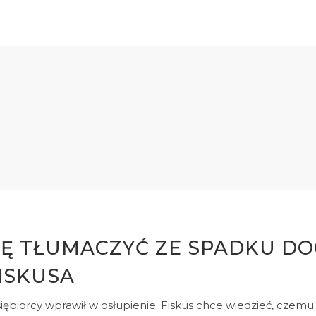
IĘ TŁUMACZYĆ ZE SPADKU D
ISKUSA
biorcy wprawił w osłupienie. Fiskus chce wiedzieć, czemu 