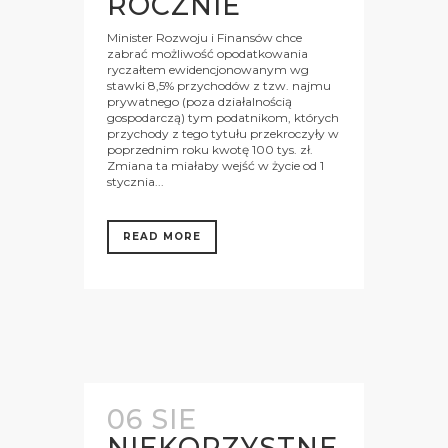
ROCZNIE
Minister Rozwoju i Finansów chce
zabrać możliwość opodatkowania
ryczałtem ewidencjonowanym wg
stawki 8,5% przychodów z tzw. najmu
prywatnego (poza działalnością
gospodarczą) tym podatnikom, których
przychody z tego tytułu przekroczyły w
poprzednim roku kwotę 100 tys. zł.
Zmiana ta miałaby wejść w życie od 1
stycznia...
READ MORE
06 SIE
NIEKORZYSTNE