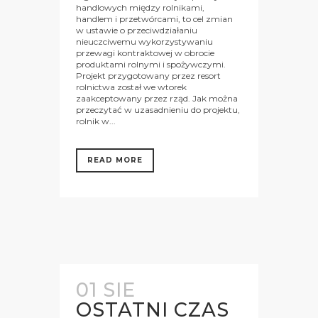
handlowych między rolnikami,
handlem i przetwórcami, to cel zmian
w ustawie o przeciwdziałaniu
nieuczciwemu wykorzystywaniu
przewagi kontraktowej w obrocie
produktami rolnymi i spożywczymi.
Projekt przygotowany przez resort
rolnictwa został we wtorek
zaakceptowany przez rząd. Jak można
przeczytać w uzasadnieniu do projektu,
rolnik w...
READ MORE
01 SIE
OSTATNI CZAS